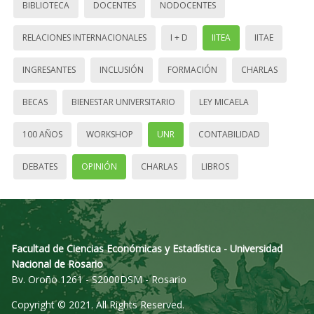
BIBLIOTECA
DOCENTES
NODOCENTES
RELACIONES INTERNACIONALES
I + D
IITEA
IITAE
INGRESANTES
INCLUSIÓN
FORMACIÓN
CHARLAS
BECAS
BIENESTAR UNIVERSITARIO
LEY MICAELA
100 AÑOS
WORKSHOP
UNR
CONTABILIDAD
DEBATES
OPINIÓN
CHARLAS
LIBROS
Facultad de Ciencias Económicas y Estadística - Universidad
Nacional de Rosario
Bv. Oroño 1261 - S2000DSM - Rosario
Copyright © 2021. All Rights Reserved.