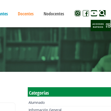
antes
Docentes
Nodocentes
ACCESOS
RAPIDOS
Categorías
Alumnado
Información General