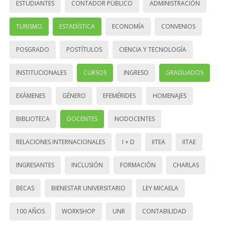
ESTUDIANTES
CONTADOR PÚBLICO
ADMINISTRACIÓN
TURISMO
ESTADÍSTICA
ECONOMÍA
CONVENIOS
POSGRADO
POSTÍTULOS
CIENCIA Y TECNOLOGÍA
INSTITUCIONALES
CURSOS
INGRESO
GRADUADOS
EXÁMENES
GÉNERO
EFEMÉRIDES
HOMENAJES
BIBLIOTECA
DOCENTES
NODOCENTES
RELACIONES INTERNACIONALES
I + D
IITEA
IITAE
INGRESANTES
INCLUSIÓN
FORMACIÓN
CHARLAS
BECAS
BIENESTAR UNIVERSITARIO
LEY MICAELA
100 AÑOS
WORKSHOP
UNR
CONTABILIDAD