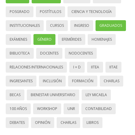
POSGRADO
POSTÍTULOS
CIENCIA Y TECNOLOGÍA
INSTITUCIONALES
CURSOS
INGRESO
GRADUADOS
EXÁMENES
GÉNERO
EFEMÉRIDES
HOMENAJES
BIBLIOTECA
DOCENTES
NODOCENTES
RELACIONES INTERNACIONALES
I + D
IITEA
IITAE
INGRESANTES
INCLUSIÓN
FORMACIÓN
CHARLAS
BECAS
BIENESTAR UNIVERSITARIO
LEY MICAELA
100 AÑOS
WORKSHOP
UNR
CONTABILIDAD
DEBATES
OPINIÓN
CHARLAS
LIBROS