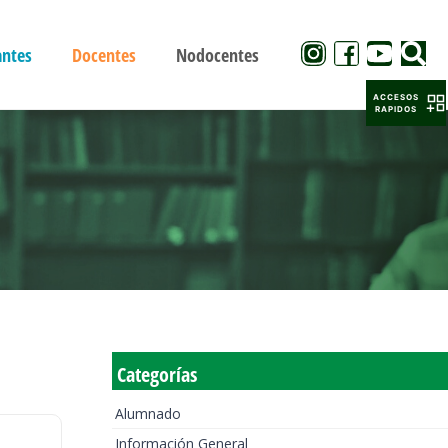
antes
Docentes
Nodocentes
ACCESOS
RAPIDOS
Categorías
Alumnado
Información General