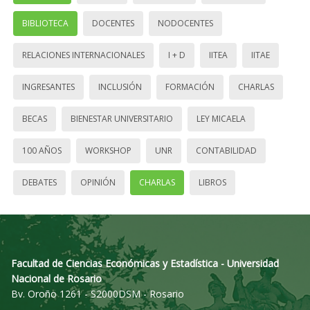
BIBLIOTECA
DOCENTES
NODOCENTES
RELACIONES INTERNACIONALES
I + D
IITEA
IITAE
INGRESANTES
INCLUSIÓN
FORMACIÓN
CHARLAS
BECAS
BIENESTAR UNIVERSITARIO
LEY MICAELA
100 AÑOS
WORKSHOP
UNR
CONTABILIDAD
DEBATES
OPINIÓN
CHARLAS
LIBROS
Facultad de Ciencias Económicas y Estadística - Universidad
Nacional de Rosario
Bv. Oroño 1261 - S2000DSM - Rosario