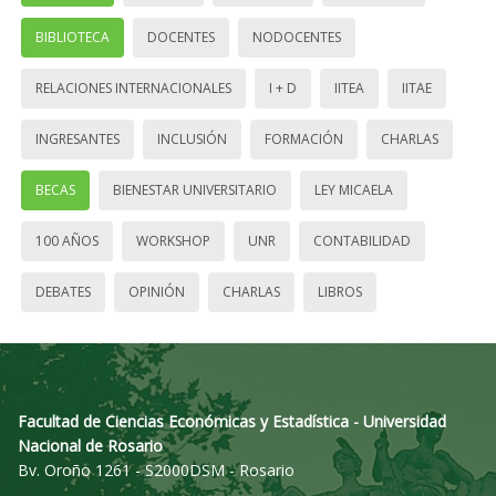
BIBLIOTECA
DOCENTES
NODOCENTES
RELACIONES INTERNACIONALES
I + D
IITEA
IITAE
INGRESANTES
INCLUSIÓN
FORMACIÓN
CHARLAS
BECAS
BIENESTAR UNIVERSITARIO
LEY MICAELA
100 AÑOS
WORKSHOP
UNR
CONTABILIDAD
DEBATES
OPINIÓN
CHARLAS
LIBROS
Facultad de Ciencias Económicas y Estadística - Universidad
Nacional de Rosario
Bv. Oroño 1261 - S2000DSM - Rosario