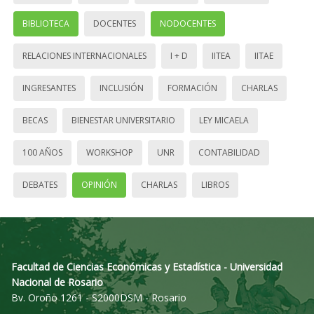
BIBLIOTECA
DOCENTES
NODOCENTES
RELACIONES INTERNACIONALES
I + D
IITEA
IITAE
INGRESANTES
INCLUSIÓN
FORMACIÓN
CHARLAS
BECAS
BIENESTAR UNIVERSITARIO
LEY MICAELA
100 AÑOS
WORKSHOP
UNR
CONTABILIDAD
DEBATES
OPINIÓN
CHARLAS
LIBROS
Facultad de Ciencias Económicas y Estadística - Universidad
Nacional de Rosario
Bv. Oroño 1261 - S2000DSM - Rosario