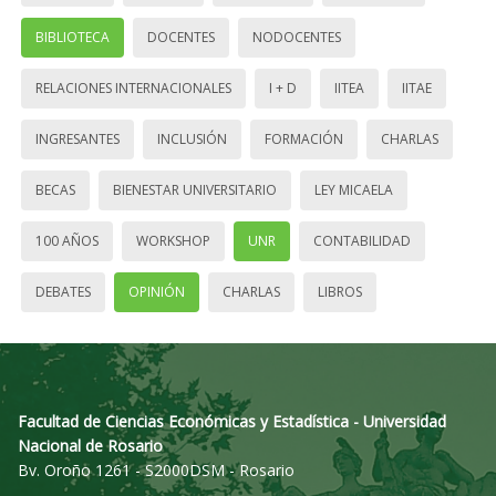
BIBLIOTECA
DOCENTES
NODOCENTES
RELACIONES INTERNACIONALES
I + D
IITEA
IITAE
INGRESANTES
INCLUSIÓN
FORMACIÓN
CHARLAS
BECAS
BIENESTAR UNIVERSITARIO
LEY MICAELA
100 AÑOS
WORKSHOP
UNR
CONTABILIDAD
DEBATES
OPINIÓN
CHARLAS
LIBROS
Facultad de Ciencias Económicas y Estadística - Universidad
Nacional de Rosario
Bv. Oroño 1261 - S2000DSM - Rosario