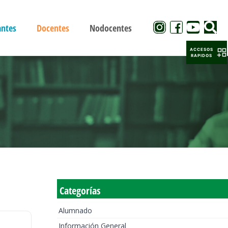
antes
Docentes
Nodocentes
ACCESOS
RAPIDOS
Categorías
Alumnado
Información General