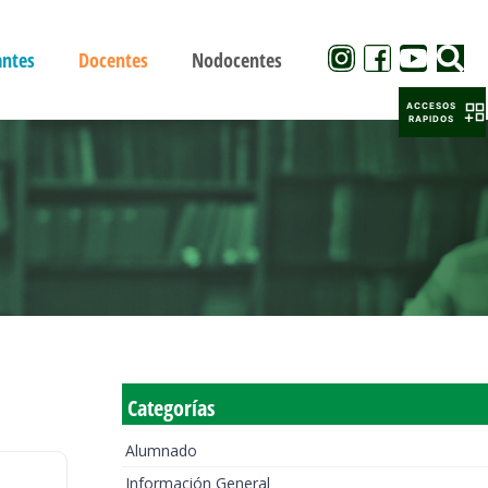
antes
Docentes
Nodocentes
ACCESOS
RAPIDOS
Categorías
Alumnado
Información General