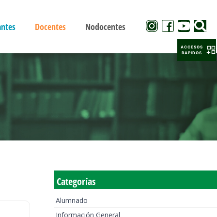
antes
Docentes
Nodocentes
ACCESOS
RAPIDOS
Categorías
Alumnado
Información General