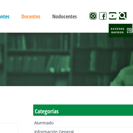
antes
Docentes
Nodocentes
ACCESOS
RAPIDOS
Categorías
Alumnado
Información General