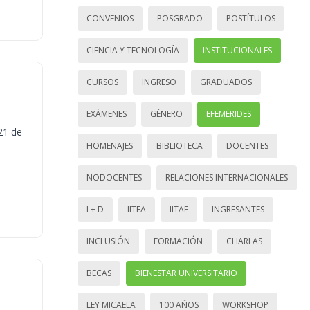
CONVENIOS
POSGRADO
POSTÍTULOS
CIENCIA Y TECNOLOGÍA
INSTITUCIONALES
CURSOS
INGRESO
GRADUADOS
EXÁMENES
GÉNERO
EFEMÉRIDES
21 de
HOMENAJES
BIBLIOTECA
DOCENTES
NODOCENTES
RELACIONES INTERNACIONALES
I + D
IITEA
IITAE
INGRESANTES
INCLUSIÓN
FORMACIÓN
CHARLAS
BECAS
BIENESTAR UNIVERSITARIO
LEY MICAELA
100 AÑOS
WORKSHOP