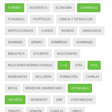
TURISMO
ESTADÍSTICA
ECONOMÍA
CONVENIOS
POSGRADO
POSTÍTULOS
CIENCIA Y TECNOLOGÍA
INSTITUCIONALES
CURSOS
INGRESO
GRADUADOS
EXÁMENES
GÉNERO
EFEMÉRIDES
HOMENAJES
BIBLIOTECA
DOCENTES
NODOCENTES
RELACIONES INTERNACIONALES
I + D
IITEA
IITAE
INGRESANTES
INCLUSIÓN
FORMACIÓN
CHARLAS
BECAS
BIENESTAR UNIVERSITARIO
LEY MICAELA
100 AÑOS
WORKSHOP
UNR
CONTABILIDAD
DEBATES
OPINIÓN
CHARLAS
LIBROS