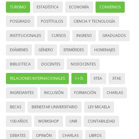
TURISMO
ESTADÍSTICA
ECONOMÍA
CONVENIOS
POSGRADO
POSTÍTULOS
CIENCIA Y TECNOLOGÍA
INSTITUCIONALES
CURSOS
INGRESO
GRADUADOS
EXÁMENES
GÉNERO
EFEMÉRIDES
HOMENAJES
BIBLIOTECA
DOCENTES
NODOCENTES
RELACIONES INTERNACIONALES
I + D
IITEA
IITAE
INGRESANTES
INCLUSIÓN
FORMACIÓN
CHARLAS
BECAS
BIENESTAR UNIVERSITARIO
LEY MICAELA
100 AÑOS
WORKSHOP
UNR
CONTABILIDAD
DEBATES
OPINIÓN
CHARLAS
LIBROS