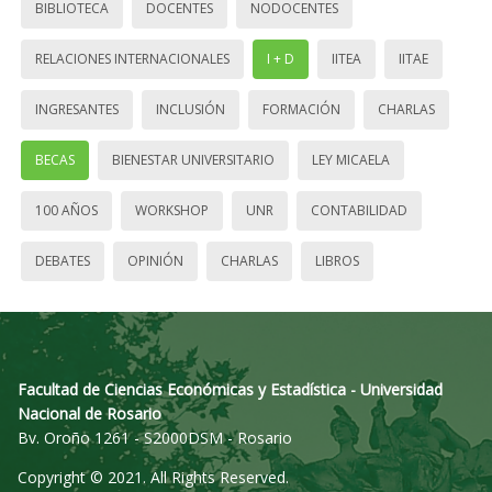
BIBLIOTECA
DOCENTES
NODOCENTES
RELACIONES INTERNACIONALES
I + D
IITEA
IITAE
INGRESANTES
INCLUSIÓN
FORMACIÓN
CHARLAS
BECAS
BIENESTAR UNIVERSITARIO
LEY MICAELA
100 AÑOS
WORKSHOP
UNR
CONTABILIDAD
DEBATES
OPINIÓN
CHARLAS
LIBROS
Facultad de Ciencias Económicas y Estadística - Universidad
Nacional de Rosario
Bv. Oroño 1261 - S2000DSM - Rosario
Copyright © 2021. All Rights Reserved.