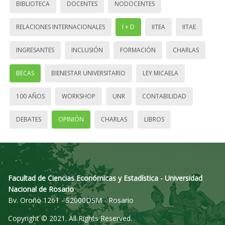
BIBLIOTECA
DOCENTES
NODOCENTES
RELACIONES INTERNACIONALES
I + D
IITEA
IITAE
INGRESANTES
INCLUSIÓN
FORMACIÓN
CHARLAS
BECAS
BIENESTAR UNIVERSITARIO
LEY MICAELA
100 AÑOS
WORKSHOP
UNR
CONTABILIDAD
DEBATES
OPINIÓN
CHARLAS
LIBROS
Facultad de Ciencias Económicas y Estadística - Universidad
Nacional de Rosario
Bv. Oroño 1261 - S2000DSM - Rosario
Copyright © 2021. All Rights Reserved.