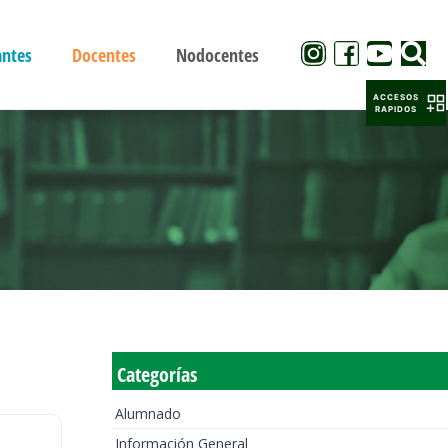
antes
Docentes
Nodocentes
ACCESOS
RAPIDOS
Categorías
Alumnado
Información General