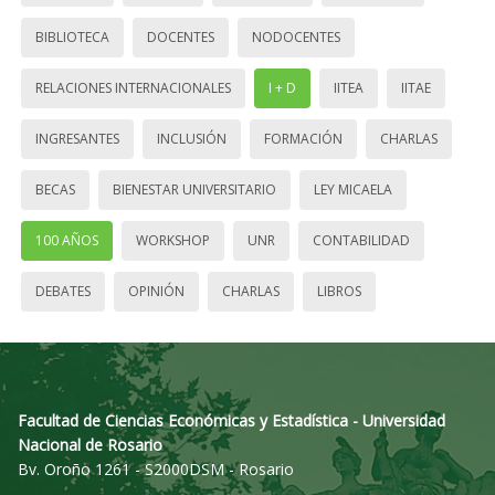
BIBLIOTECA
DOCENTES
NODOCENTES
RELACIONES INTERNACIONALES
I + D
IITEA
IITAE
INGRESANTES
INCLUSIÓN
FORMACIÓN
CHARLAS
BECAS
BIENESTAR UNIVERSITARIO
LEY MICAELA
100 AÑOS
WORKSHOP
UNR
CONTABILIDAD
DEBATES
OPINIÓN
CHARLAS
LIBROS
Facultad de Ciencias Económicas y Estadística - Universidad
Nacional de Rosario
Bv. Oroño 1261 - S2000DSM - Rosario