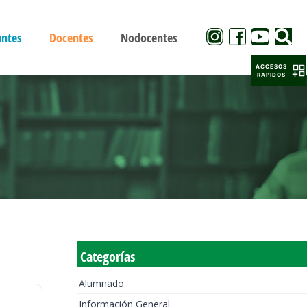
antes
Docentes
Nodocentes
ACCESOS
RAPIDOS
Categorías
Alumnado
Información General