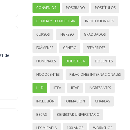
CONVENIOS
POSGRADO
POSTÍTULOS
CIENCIA Y TECNOLOGÍA
INSTITUCIONALES
CURSOS
INGRESO
GRADUADOS
EXÁMENES
GÉNERO
EFEMÉRIDES
21 de
HOMENAJES
BIBLIOTECA
DOCENTES
NODOCENTES
RELACIONES INTERNACIONALES
I + D
IITEA
IITAE
INGRESANTES
INCLUSIÓN
FORMACIÓN
CHARLAS
BECAS
BIENESTAR UNIVERSITARIO
LEY MICAELA
100 AÑOS
WORKSHOP