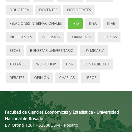
BIBLIOTECA
DOCENTES
NODOCENTES
RELACIONES INTERNACIONALES
I + D
IITEA
IITAE
INGRESANTES
INCLUSIÓN
FORMACIÓN
CHARLAS
BECAS
BIENESTAR UNIVERSITARIO
LEY MICAELA
100 AÑOS
WORKSHOP
UNR
CONTABILIDAD
DEBATES
OPINIÓN
CHARLAS
LIBROS
Facultad de Ciencias Económicas y Estadística - Universidad
Nacional de Rosario
Bv. Oroño 1261 - S2000DSM - Rosario