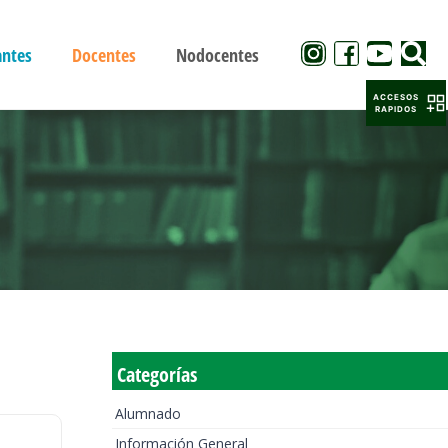
antes
Docentes
Nodocentes
ACCESOS
RAPIDOS
Categorías
Alumnado
Información General