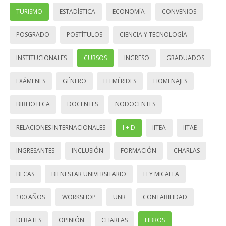
TURISMO
ESTADÍSTICA
ECONOMÍA
CONVENIOS
POSGRADO
POSTÍTULOS
CIENCIA Y TECNOLOGÍA
INSTITUCIONALES
CURSOS
INGRESO
GRADUADOS
EXÁMENES
GÉNERO
EFEMÉRIDES
HOMENAJES
BIBLIOTECA
DOCENTES
NODOCENTES
RELACIONES INTERNACIONALES
I + D
IITEA
IITAE
INGRESANTES
INCLUSIÓN
FORMACIÓN
CHARLAS
BECAS
BIENESTAR UNIVERSITARIO
LEY MICAELA
100 AÑOS
WORKSHOP
UNR
CONTABILIDAD
DEBATES
OPINIÓN
CHARLAS
LIBROS