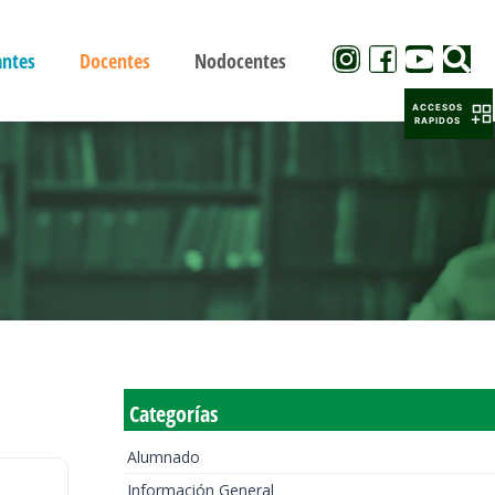
antes
Docentes
Nodocentes
ACCESOS
RAPIDOS
Categorías
Alumnado
Información General