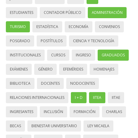
ESTUDIANTES
CONTADOR PÚBLICO
ADMINISTRACIÓN
TURISMO
ESTADÍSTICA
ECONOMÍA
CONVENIOS
POSGRADO
POSTÍTULOS
CIENCIA Y TECNOLOGÍA
INSTITUCIONALES
CURSOS
INGRESO
GRADUADOS
EXÁMENES
GÉNERO
EFEMÉRIDES
HOMENAJES
BIBLIOTECA
DOCENTES
NODOCENTES
RELACIONES INTERNACIONALES
I + D
IITEA
IITAE
INGRESANTES
INCLUSIÓN
FORMACIÓN
CHARLAS
BECAS
BIENESTAR UNIVERSITARIO
LEY MICAELA