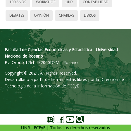
100 AÑOS
WORKSHOP
UNR
CONTABILIDAD
DEBATES
OPINIÓN
CHARLAS
LIBROS
Facultad de Ciencias Económicas y Estadística - Universidad
Nacional de Rosario
Bv. Oroño 1261 - S2000DSM - Rosario
Copyright © 2021. All Rights Reserved.
Desarrollado a partir de herramientas libres por la Dirección de
Tecnología de la Información de FCEyE
UNR - FCEyE | Todos los derechos reservados