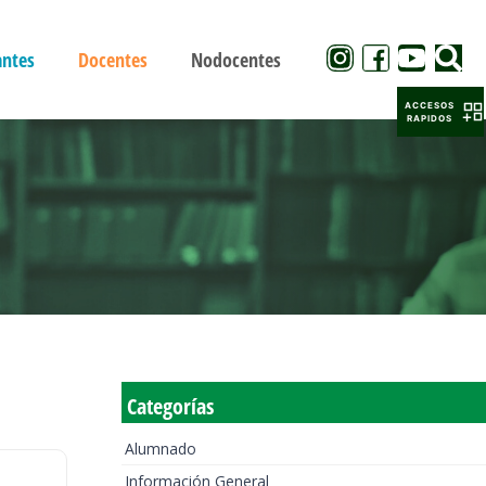
antes
Docentes
Nodocentes
ACCESOS
RAPIDOS
Categorías
Alumnado
Información General