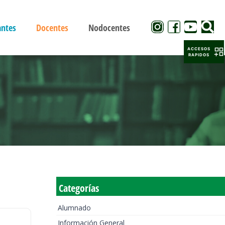
antes
Docentes
Nodocentes
ACCESOS
RAPIDOS
Categorías
Alumnado
Información General