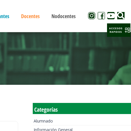
antes
Docentes
Nodocentes
ACCESOS
RAPIDOS
Categorías
Alumnado
Información General