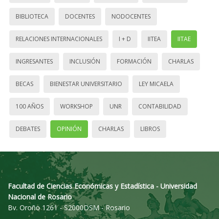
BIBLIOTECA
DOCENTES
NODOCENTES
RELACIONES INTERNACIONALES
I + D
IITEA
IITAE
INGRESANTES
INCLUSIÓN
FORMACIÓN
CHARLAS
BECAS
BIENESTAR UNIVERSITARIO
LEY MICAELA
100 AÑOS
WORKSHOP
UNR
CONTABILIDAD
DEBATES
OPINIÓN
CHARLAS
LIBROS
Facultad de Ciencias Económicas y Estadística - Universidad
Nacional de Rosario
Bv. Oroño 1261 - S2000DSM - Rosario