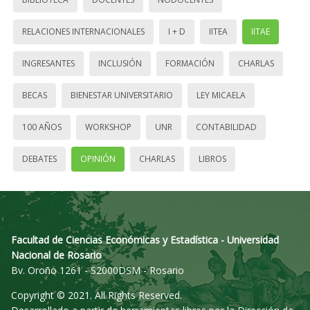
RELACIONES INTERNACIONALES
I + D
IITEA
IITAE
INGRESANTES
INCLUSIÓN
FORMACIÓN
CHARLAS
BECAS
BIENESTAR UNIVERSITARIO
LEY MICAELA
100 AÑOS
WORKSHOP
UNR
CONTABILIDAD
DEBATES
OPINIÓN
CHARLAS
LIBROS
Facultad de Ciencias Económicas y Estadística - Universidad
Nacional de Rosario
Bv. Oroño 1261 - S2000DSM - Rosario
Copyright © 2021. All Rights Reserved.