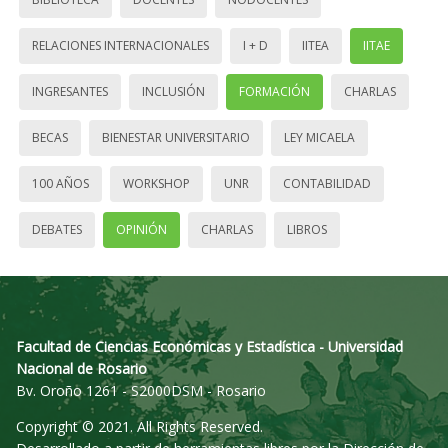
RELACIONES INTERNACIONALES
I + D
IITEA
IITAE
INGRESANTES
INCLUSIÓN
FORMACIÓN
CHARLAS
BECAS
BIENESTAR UNIVERSITARIO
LEY MICAELA
100 AÑOS
WORKSHOP
UNR
CONTABILIDAD
DEBATES
OPINIÓN
CHARLAS
LIBROS
Facultad de Ciencias Económicas y Estadística - Universidad
Nacional de Rosario
Bv. Oroño 1261 - S2000DSM - Rosario
Copyright © 2021. All Rights Reserved.