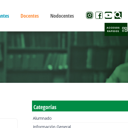
antes
Docentes
Nodocentes
ACCESOS
RAPIDOS
Categorías
Alumnado
Información General