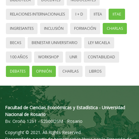
RELACIONES INTERNACIONALES
I + D
IITEA
IITAE
INGRESANTES
INCLUSIÓN
FORMACIÓN
CHARLAS
BECAS
BIENESTAR UNIVERSITARIO
LEY MICAELA
100 AÑOS
WORKSHOP
UNR
CONTABILIDAD
DEBATES
OPINIÓN
CHARLAS
LIBROS
Facultad de Ciencias Económicas y Estadística - Universidad
Nacional de Rosario
Bv. Oroño 1261 - S2000DSM - Rosario
Copyright © 2021. All Rights Reserved.