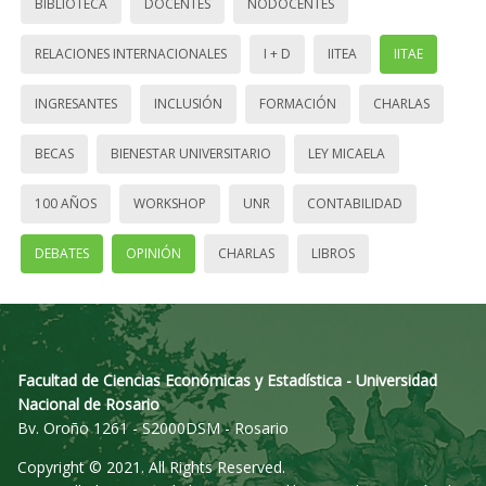
BIBLIOTECA
DOCENTES
NODOCENTES
RELACIONES INTERNACIONALES
I + D
IITEA
IITAE
INGRESANTES
INCLUSIÓN
FORMACIÓN
CHARLAS
BECAS
BIENESTAR UNIVERSITARIO
LEY MICAELA
100 AÑOS
WORKSHOP
UNR
CONTABILIDAD
DEBATES
OPINIÓN
CHARLAS
LIBROS
Facultad de Ciencias Económicas y Estadística - Universidad
Nacional de Rosario
Bv. Oroño 1261 - S2000DSM - Rosario
Copyright © 2021. All Rights Reserved.