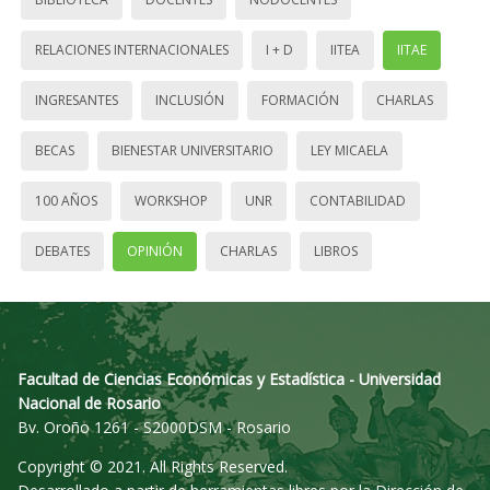
RELACIONES INTERNACIONALES
I + D
IITEA
IITAE
INGRESANTES
INCLUSIÓN
FORMACIÓN
CHARLAS
BECAS
BIENESTAR UNIVERSITARIO
LEY MICAELA
100 AÑOS
WORKSHOP
UNR
CONTABILIDAD
DEBATES
OPINIÓN
CHARLAS
LIBROS
Facultad de Ciencias Económicas y Estadística - Universidad
Nacional de Rosario
Bv. Oroño 1261 - S2000DSM - Rosario
Copyright © 2021. All Rights Reserved.