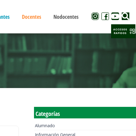
antes
Docentes
Nodocentes
ACCESOS
RAPIDOS
Categorías
Alumnado
Información General