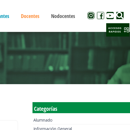
antes
Docentes
Nodocentes
ACCESOS
RAPIDOS
Categorías
Alumnado
Información General