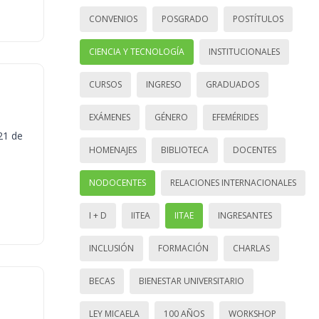
CONVENIOS
POSGRADO
POSTÍTULOS
CIENCIA Y TECNOLOGÍA
INSTITUCIONALES
CURSOS
INGRESO
GRADUADOS
EXÁMENES
GÉNERO
EFEMÉRIDES
21 de
HOMENAJES
BIBLIOTECA
DOCENTES
NODOCENTES
RELACIONES INTERNACIONALES
I + D
IITEA
IITAE
INGRESANTES
INCLUSIÓN
FORMACIÓN
CHARLAS
BECAS
BIENESTAR UNIVERSITARIO
LEY MICAELA
100 AÑOS
WORKSHOP