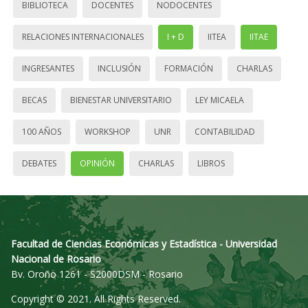
BIBLIOTECA
DOCENTES
NODOCENTES
RELACIONES INTERNACIONALES
I + D
IITEA
IITAE
INGRESANTES
INCLUSIÓN
FORMACIÓN
CHARLAS
BECAS
BIENESTAR UNIVERSITARIO
LEY MICAELA
100 AÑOS
WORKSHOP
UNR
CONTABILIDAD
DEBATES
OPINIÓN
CHARLAS
LIBROS
Facultad de Ciencias Económicas y Estadística - Universidad
Nacional de Rosario
Bv. Oroño 1261 - S2000DSM - Rosario
Copyright © 2021. All Rights Reserved.