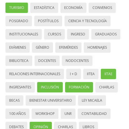
TURISMO
ESTADÍSTICA
ECONOMÍA
CONVENIOS
POSGRADO
POSTÍTULOS
CIENCIA Y TECNOLOGÍA
INSTITUCIONALES
CURSOS
INGRESO
GRADUADOS
EXÁMENES
GÉNERO
EFEMÉRIDES
HOMENAJES
BIBLIOTECA
DOCENTES
NODOCENTES
RELACIONES INTERNACIONALES
I + D
IITEA
IITAE
INGRESANTES
INCLUSIÓN
FORMACIÓN
CHARLAS
BECAS
BIENESTAR UNIVERSITARIO
LEY MICAELA
100 AÑOS
WORKSHOP
UNR
CONTABILIDAD
DEBATES
OPINIÓN
CHARLAS
LIBROS