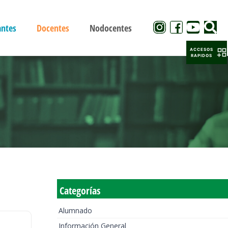
antes
Docentes
Nodocentes
ACCESOS
RAPIDOS
Categorías
Alumnado
Información General