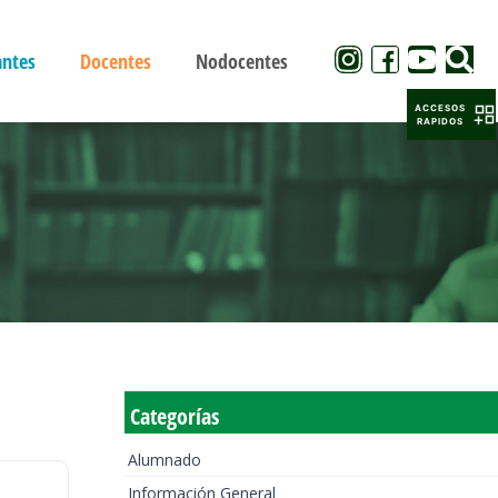
antes
Docentes
Nodocentes
ACCESOS
RAPIDOS
Categorías
Alumnado
Información General