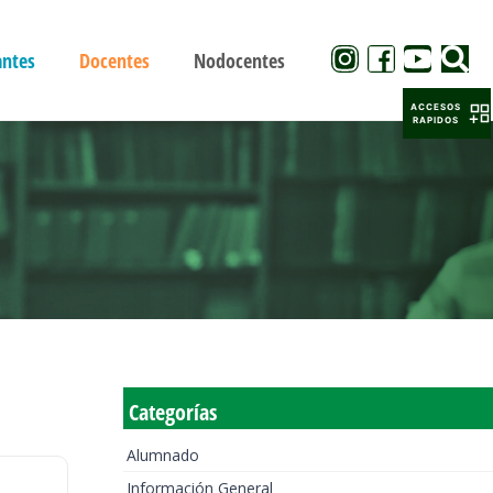
antes
Docentes
Nodocentes
ACCESOS
RAPIDOS
Categorías
Alumnado
Información General