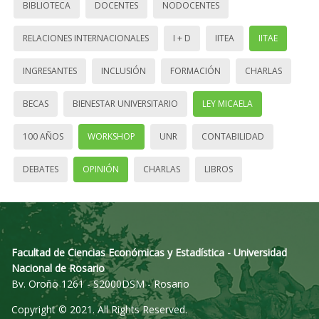
BIBLIOTECA
DOCENTES
NODOCENTES
RELACIONES INTERNACIONALES
I + D
IITEA
IITAE
INGRESANTES
INCLUSIÓN
FORMACIÓN
CHARLAS
BECAS
BIENESTAR UNIVERSITARIO
LEY MICAELA
100 AÑOS
WORKSHOP
UNR
CONTABILIDAD
DEBATES
OPINIÓN
CHARLAS
LIBROS
Facultad de Ciencias Económicas y Estadística - Universidad
Nacional de Rosario
Bv. Oroño 1261 - S2000DSM - Rosario
Copyright © 2021. All Rights Reserved.