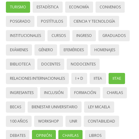
TURISMO
ESTADÍSTICA
ECONOMÍA
CONVENIOS
POSGRADO
POSTÍTULOS
CIENCIA Y TECNOLOGÍA
INSTITUCIONALES
CURSOS
INGRESO
GRADUADOS
EXÁMENES
GÉNERO
EFEMÉRIDES
HOMENAJES
BIBLIOTECA
DOCENTES
NODOCENTES
RELACIONES INTERNACIONALES
I + D
IITEA
IITAE
INGRESANTES
INCLUSIÓN
FORMACIÓN
CHARLAS
BECAS
BIENESTAR UNIVERSITARIO
LEY MICAELA
100 AÑOS
WORKSHOP
UNR
CONTABILIDAD
DEBATES
OPINIÓN
CHARLAS
LIBROS