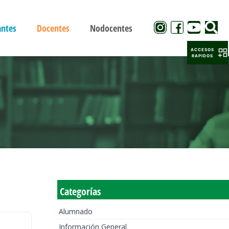
antes
Docentes
Nodocentes
ACCESOS
RAPIDOS
Categorías
Alumnado
Información General