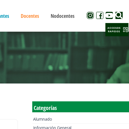
antes
Docentes
Nodocentes
ACCESOS
RAPIDOS
Categorías
Alumnado
Información General