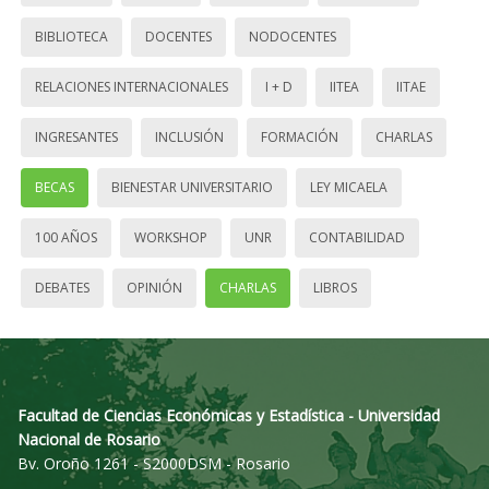
BIBLIOTECA
DOCENTES
NODOCENTES
RELACIONES INTERNACIONALES
I + D
IITEA
IITAE
INGRESANTES
INCLUSIÓN
FORMACIÓN
CHARLAS
BECAS
BIENESTAR UNIVERSITARIO
LEY MICAELA
100 AÑOS
WORKSHOP
UNR
CONTABILIDAD
DEBATES
OPINIÓN
CHARLAS
LIBROS
Facultad de Ciencias Económicas y Estadística - Universidad
Nacional de Rosario
Bv. Oroño 1261 - S2000DSM - Rosario