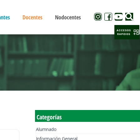
antes
Docentes
Nodocentes
ACCESOS
RAPIDOS
Categorías
Alumnado
Información General