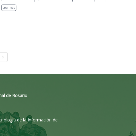
Leer más
nal de Rosario
ecnología de la Información de