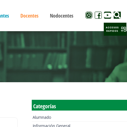
antes
Docentes
Nodocentes
ACCESOS
RAPIDOS
Categorías
Alumnado
Información General