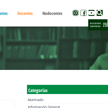
antes
Docentes
Nodocentes
ACCESOS
RAPIDOS
Categorías
Alumnado
Información General